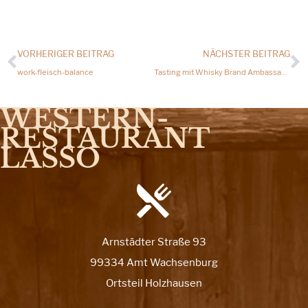
VORHERIGER BEITRAG
NÄCHSTER BEITRAG
work-fleisch-balance
Tasting mit Whisky Brand Ambassador Eyck Thormann
WESTERN­
RESTAURANT
LASSO
Arnstädter Straße 93
99334 Amt Wachsenburg
Ortsteil Holzhausen