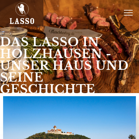
DAS LASSO IN
HOLZHAUSEN -
UNSER HAUS UND
SEINE
GESCHICHTE