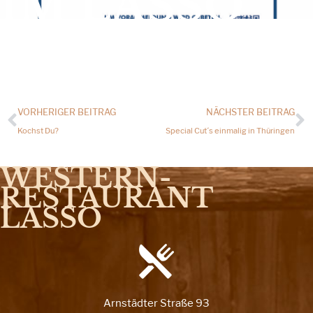
IM LASSO
VORHERIGER BEITRAG
NÄCHSTER BEITRAG
Kochst Du?
Special Cut´s einmalig in Thüringen
WESTERN­
RESTAURANT
LASSO
Arnstädter Straße 93